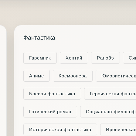
Фантастика
Гаремник
Хентай
Ранобэ
Ся
Аниме
Космоопера
Юмористическ
Боевая фантастика
Героическая фанта
Готический роман
Социально-философ
Историческая фантастика
Ироническая