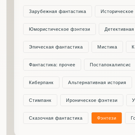
Зарубежная фантастика
Историческое
Юмористическое фэнтези
Детективная
Эпическая фантастика
Мистика
К
Фантастика: прочее
Постапокалипсис
Киберпанк
Альтернативная история
Стимпанк
Ироническое фэнтези
У
Сказочная фантастика
Фэнтези
Г