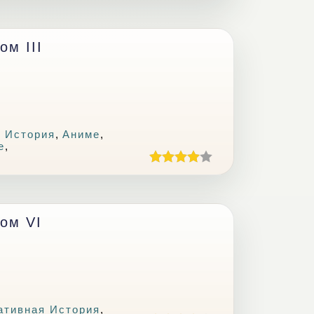
м III
 История
,
Аниме
,
е
,
ом VI
ативная История
,