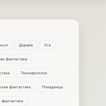
нься
Дорама
Уся
ая фантастика
стика
Технофэнтези
ская фантастика
Попаданцы
 фантастика