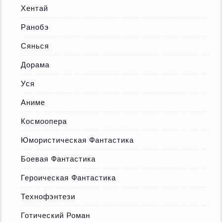
Хентай
Ранобэ
Сянься
Дорама
Уся
Аниме
Космоопера
Юмористическая Фантастика
Боевая Фантастика
Героическая Фантастика
Технофэнтези
Готический Роман