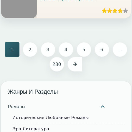
1
2
3
4
5
6
...
280
Жанры И Разделы
Романы
Исторические Любовные Романы
Эро Литература