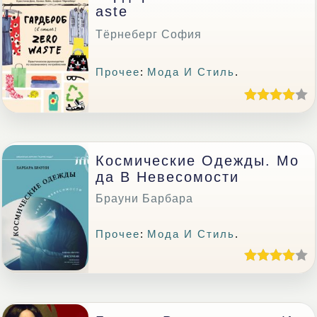
Aste
Тёрнеберг София
Прочее
:
Мода И Стиль
.
Космические Одежды. Мо
Да В Невесомости
Брауни Барбара
Прочее
:
Мода И Стиль
.