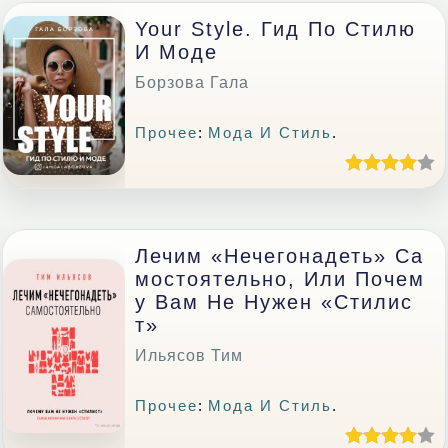
Your Style. Гид По Стилю
И Моде
Борзова Гала
Прочее
:
Мода И Стиль
.
Лечим «нечегонадеть» Са
Мостоятельно, Или Почем
У Вам Не Нужен «стилис
Т»
Ильясов Тим
Прочее
:
Мода И Стиль
.