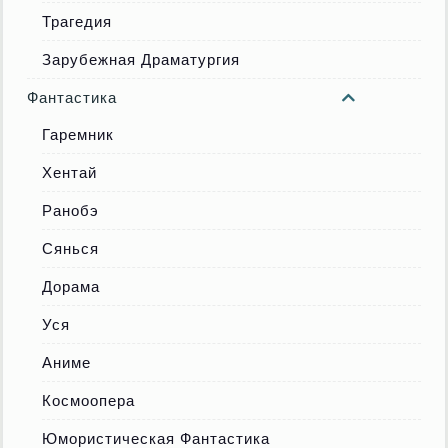
Трагедия
Зарубежная Драматургия
Фантастика
Гаремник
Хентай
Ранобэ
Сянься
Дорама
Уся
Аниме
Космоопера
Юмористическая Фантастика