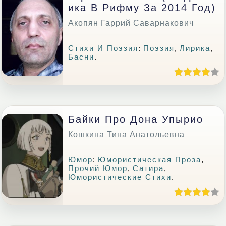
Ика В Рифму За 2014 Год)
Акопян Гаррий Саварнакович
Стихи И Поэзия
:
Поэзия
,
Лирика
,
Басни
.
Байки Про Дона Упырио
Кошкина Тина Анатольевна
Юмор
:
Юмористическая Проза
,
Прочий Юмор
,
Сатира
,
Юмористические Стихи
.