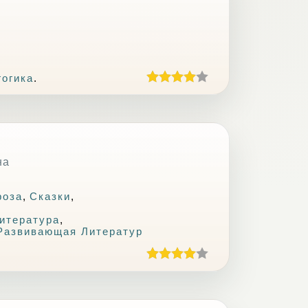
гогика
.
на
роза
,
Сказки
,
,
итература
,
Развивающая Литератур