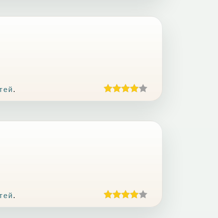
тей
.
тей
.