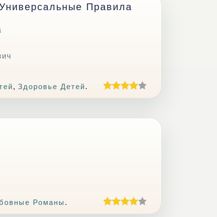
 Универсальные Правила
а
вич
тей
,
Здоровье Детей
.
бовные Романы
.