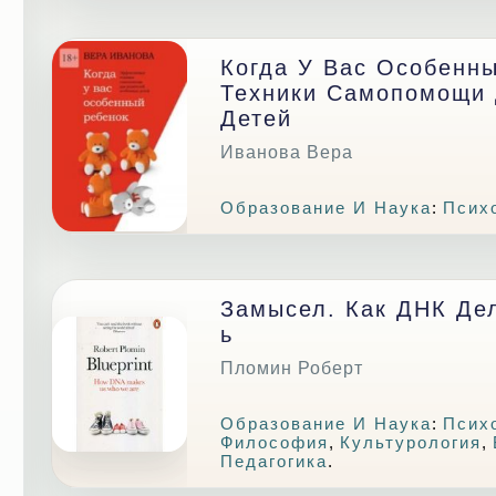
Когда У Вас Особенн
Техники Самопомощи 
Детей
Иванова Вера
Образование И Наука
:
Псих
Замысел. Как ДНК Дел
Ь
Пломин Роберт
Образование И Наука
:
Псих
Философия
,
Культурология
,
Педагогика
.