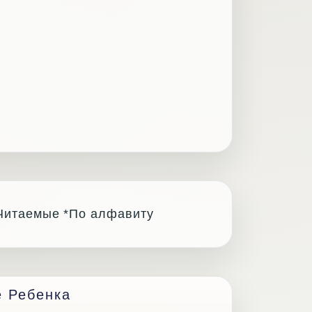
Читаемые
*По алфавиту
е Ребенка