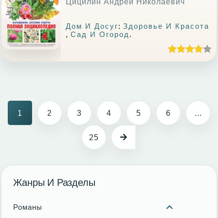
Цицилин Андрей Николаевич
Дом И Досуг
:
Здоровье И Красота
,
Сад И Огород
.
1
2
3
4
5
6
...
25
Жанры И Разделы
Романы