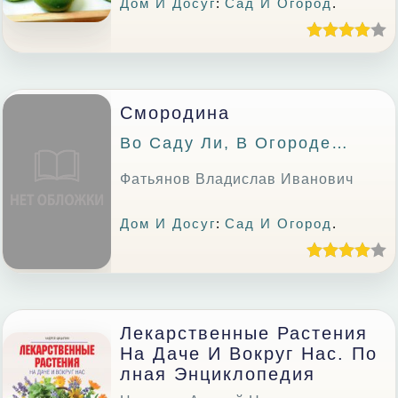
Дом И Досуг
:
Сад И Огород
.
Смородина
Во Саду Ли, В Огороде…
Фатьянов Владислав Иванович
Дом И Досуг
:
Сад И Огород
.
Лекарственные Растения
На Даче И Вокруг Нас. По
Лная Энциклопедия