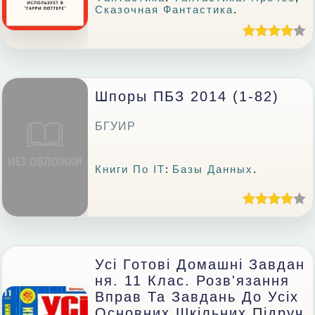
Сказочная Фантастика
.
Шпоры ПБЗ 2014 (1-82)
БГУИР
Книги По IT
:
Базы Данных
.
Усі Готові Домашні Завдан
Ня. 11 Клас. Розв'язання
Вправ Та Завдань До Усіх
Основних Шкільних Підруч