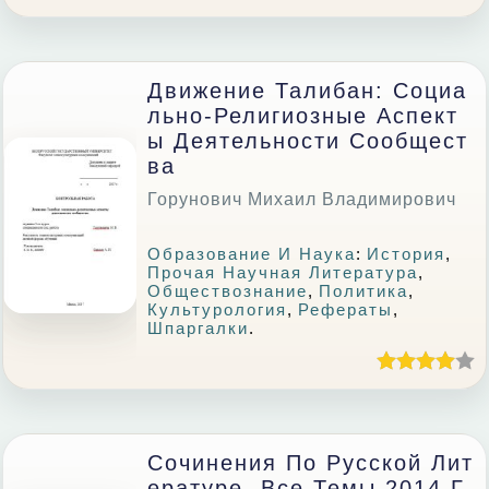
Движение Талибан: Социа
Льно-Религиозные Аспект
Ы Деятельности Сообщест
Ва
Горунович Михаил Владимирович
Образование И Наука
:
История
,
Прочая Научная Литература
,
Обществознание
,
Политика
,
Культурология
,
Рефераты
,
Шпаргалки
.
Сочинения По Русской Лит
Ературе. Все Темы 2014 Г.