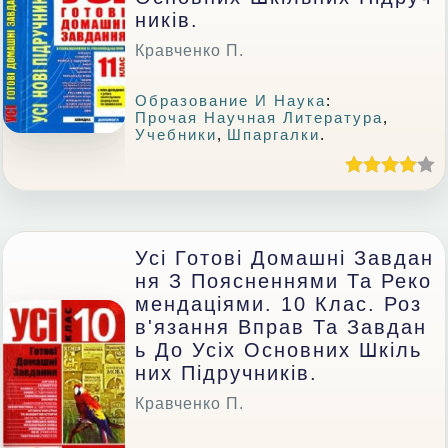
Ників.
Кравченко П.
Образование И Наука
:
Прочая Научная Литература
,
Учебники
,
Шпаргалки
.
Усі Готові Домашні Завдан
Ня З Поясненнями Та Реко
Мендаціями. 10 Клас. Роз
В'язання Вправ Та Завдан
Ь До Усіх Основних Шкіль
Них Підручників.
Кравченко П.