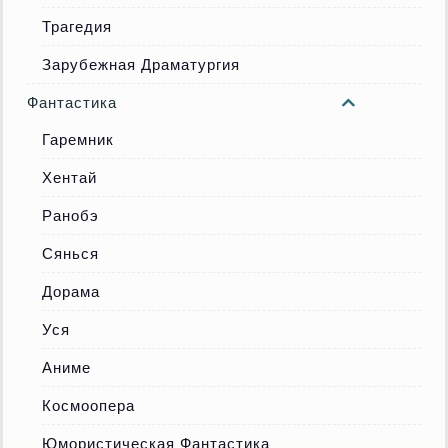
Трагедия
Зарубежная Драматургия
Фантастика
Гаремник
Хентай
Ранобэ
Сянься
Дорама
Уся
Аниме
Космоопера
Юмористическая Фантастика