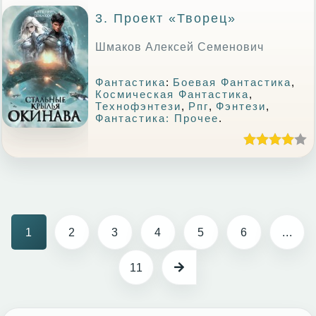
3. Проект «Творец»
Шмаков Алексей Семенович
Фантастика
:
Боевая Фантастика
,
Космическая Фантастика
,
Технофэнтези
,
Рпг
,
Фэнтези
,
Фантастика: Прочее
.
1
2
3
4
5
6
...
11