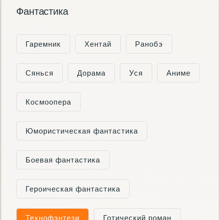
Фантастика
Гаремник
Хентай
Ранобэ
Сянься
Дорама
Уся
Аниме
Космоопера
Юмористическая фантастика
Боевая фантастика
Героическая фантастика
Технофэнтези
Готический роман