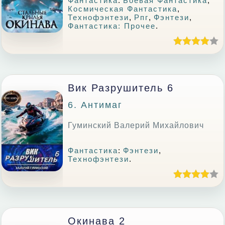
Фантастика
:
Боевая Фантастика
,
Космическая Фантастика
,
Технофэнтези
,
Рпг
,
Фэнтези
,
Фантастика: Прочее
.
Вик Разрушитель 6
6. Антимаг
Гуминский Валерий Михайлович
Фантастика
:
Фэнтези
,
Технофэнтези
.
Окинава 2