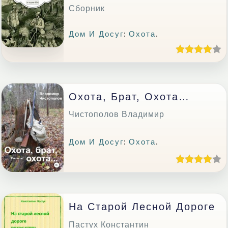
Сборник
Дом И Досуг
:
Охота
.
Охота, Брат, Охота…
Чистополов Владимир
Дом И Досуг
:
Охота
.
На Старой Лесной Дороге
Пастух Константин