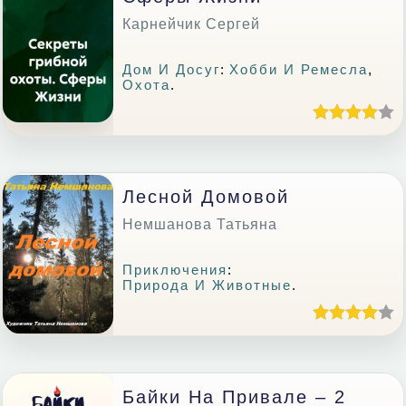
Карнейчик Сергей
Дом И Досуг
:
Хобби И Ремесла
,
Охота
.
Лесной Домовой
Немшанова Татьяна
Приключения
:
Природа И Животные
.
Байки На Привале – 2