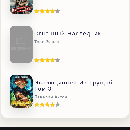
Огненный Наследник
Тарс Элиан
Эволюционер Из Трущоб.
Том 3
Панарин Антон