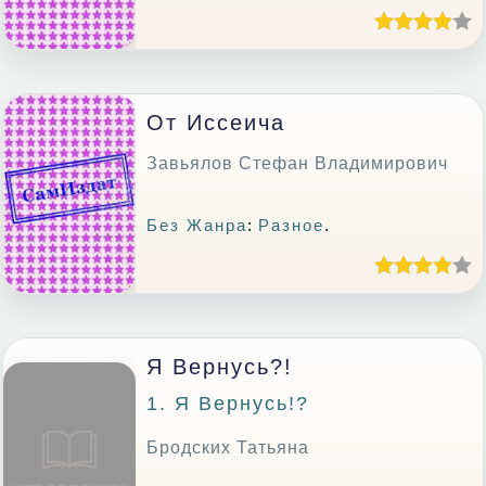
От Иссеича
Завьялов Стефан Владимирович
Без Жанра
:
Разное
.
Я Вернусь?!
1. Я Вернусь!?
Бродских Татьяна