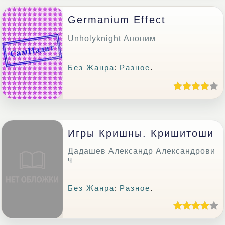
Germanium Effect
Unholyknight Аноним
Без Жанра
:
Разное
.
Игры Кришны. Кришитоши
Дадашев Александр Александрови
ч
Без Жанра
:
Разное
.