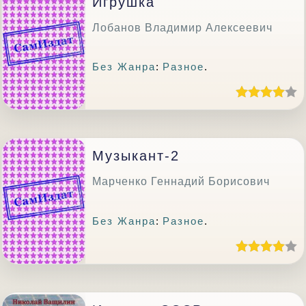
Игрушка
Лобанов Владимир Алексеевич
Без Жанра
:
Разное
.
Музыкант-2
Марченко Геннадий Борисович
Без Жанра
:
Разное
.