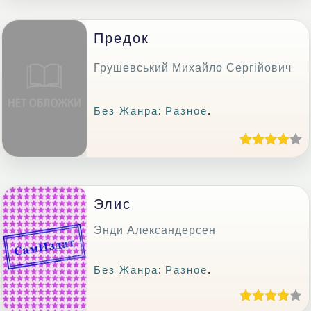
Предок
Грушевський Михайло Сергійович
Без Жанра
:
Разное
.
Элис
Энди Александерсен
Без Жанра
:
Разное
.