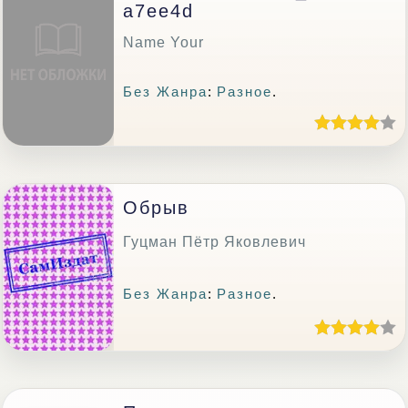
A7ee4d
Name Your
Без Жанра
:
Разное
.
Обрыв
Гуцман Пётр Яковлевич
Без Жанра
:
Разное
.