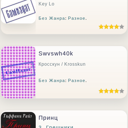
Key Lo
Без Жанра
:
Разное
.
Swvswh40k
Кросскун / Krosskun
Без Жанра
:
Разное
.
Принц
3. Грешники