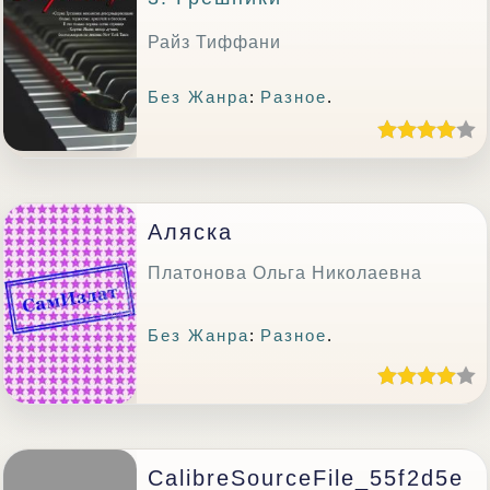
Райз Тиффани
Без Жанра
:
Разное
.
Аляска
Платонова Ольга Николаевна
Без Жанра
:
Разное
.
CalibreSourceFile_55f2d5e