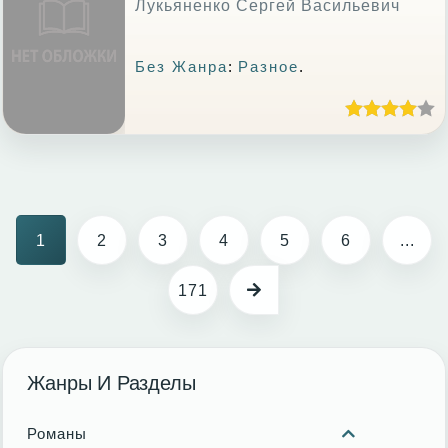
Лукьяненко Сергей Васильевич
Без Жанра
:
Разное
.
1
2
3
4
5
6
...
171
Жанры И Разделы
Романы