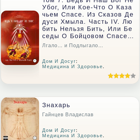
Том 7. Ведь И Наш Бог Не
Убог, Или Кое-Что О Каза
Чьем Спасе. Из Сказов Де
Дуси Хмыла. Часть IV. Лю
Бить Нельзя Бить, Или Бе
Седы О Бойцовом Спасе…
Лгало… и Подлыгало…
Дом И Досуг
:
Медицина И Здоровье
.
Знахарь
Гайнцев Владислав
Дом И Досуг
:
Медицина И Здоровье
.