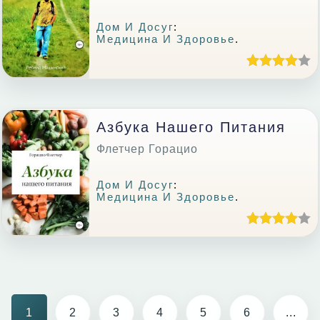
Дом И Досуг
:
Медицина И Здоровье
.
Азбука Нашего Питания
Флетчер Горацио
Дом И Досуг
:
Медицина И Здоровье
.
1
2
3
4
5
6
...