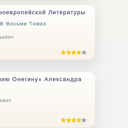
дноевропейской Литературы
 В Восьми Томах
ьевич
нию Онегину» Александра
ович