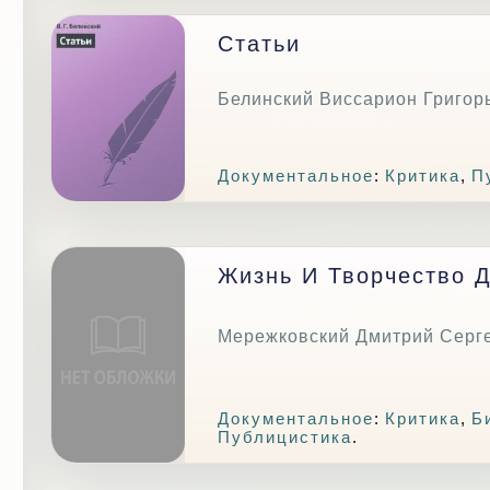
Статьи
Белинский Виссарион Григор
Документальное
:
Критика
,
П
Жизнь И Творчество 
Мережковский Дмитрий Серг
Документальное
:
Критика
,
Б
Публицистика
.