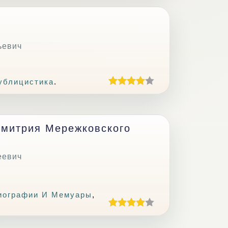
ьевич
ублицистика
.
Дмитрия Мережковского
еевич
иографии И Мемуары
,