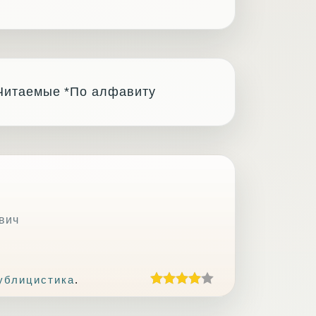
Читаемые
*По алфавиту
вич
ублицистика
.