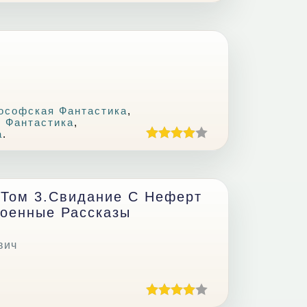
ософская Фантастика
,
 Фантастика
,
а
.
 Том 3.Свидание С Неферт
Военные Рассказы
вич