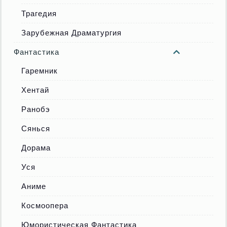
Трагедия
Зарубежная Драматургия
Фантастика
Гаремник
Хентай
Ранобэ
Сянься
Дорама
Уся
Аниме
Космоопера
Юмористическая Фантастика