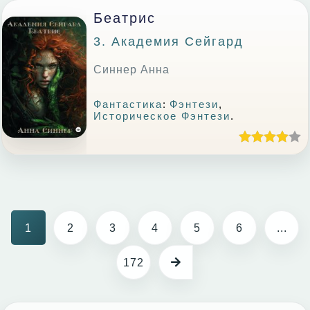
Беатрис
3. Академия Сейгард
Синнер Анна
Фантастика
:
Фэнтези
,
Историческое Фэнтези
.
1
2
3
4
5
6
...
172