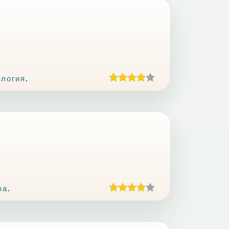
ология
.
за
.