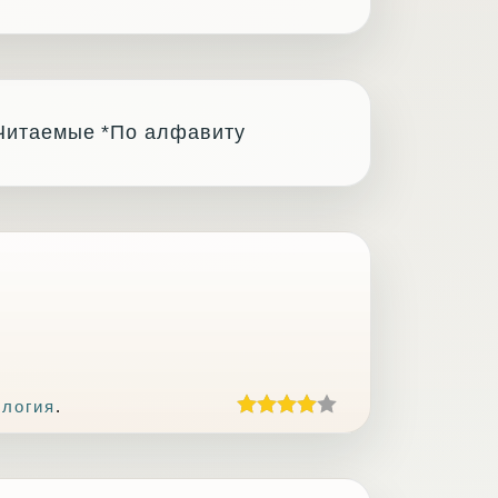
Читаемые
*По алфавиту
ология
.