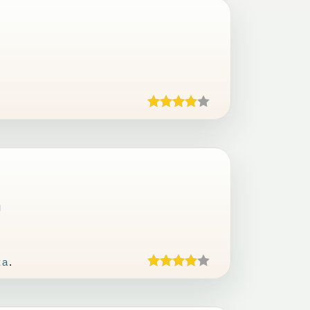
ч
ка
.