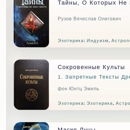
Тайны, О Которых Не 
Рузов Вячеслав Олегович
Эзотерика
:
Индуизм
,
Астрол
Сокровенные Культы
1. Запретные Тексты Др
фон Юнтц Эмиль
Эзотерика
:
Эзотерика
,
Астр
Магия Луны