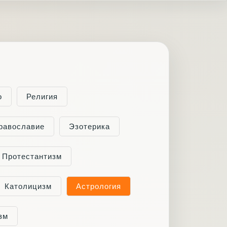
о
Религия
равославие
Эзотерика
Протестантизм
Католицизм
Астрология
зм