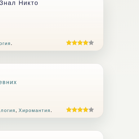
Знал Никто
огия
.
евних
ология
,
Хиромантия
.