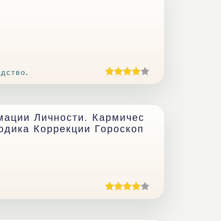
одство
.
мации Личности. Кармичес
одика Коррекции Гороскоп