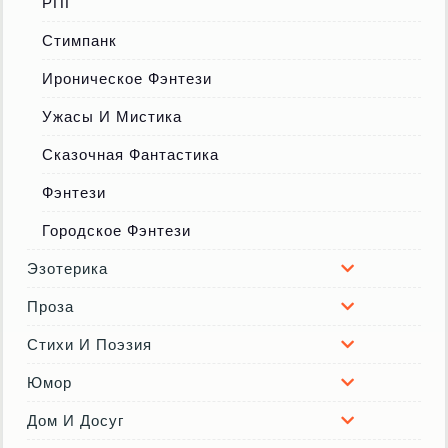
РПГ
Стимпанк
Ироническое Фэнтези
Ужасы И Мистика
Сказочная Фантастика
Фэнтези
Городское Фэнтези
Эзотерика
Проза
Стихи И Поэзия
Юмор
Дом И Досуг