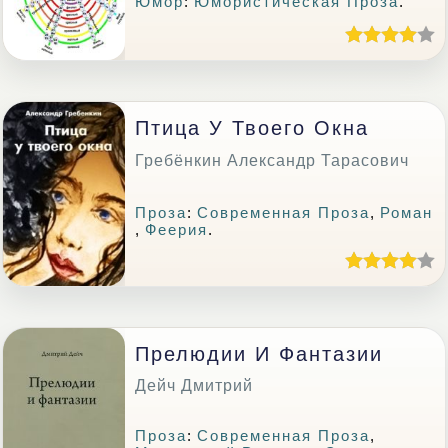
Юмор
:
Юмористическая Проза
.
Птица У Твоего Окна
Гребёнкин Александр Тарасович
Проза
:
Современная Проза
,
Роман
,
Феерия
.
Прелюдии И Фантазии
Дейч Дмитрий
Проза
:
Современная Проза
,