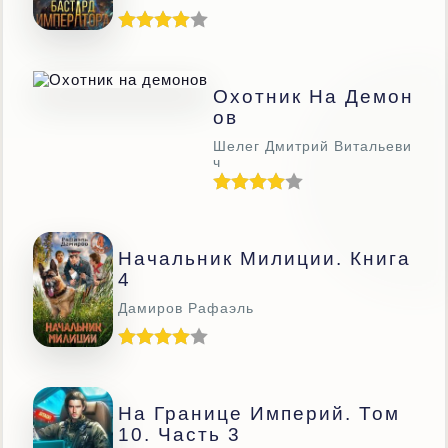
Охотник На Демон
Ов
Шелег Дмитрий Витальеви
ч
Начальник Милиции. Книга
4
Дамиров Рафаэль
На Границе Империй. Том
10. Часть 3