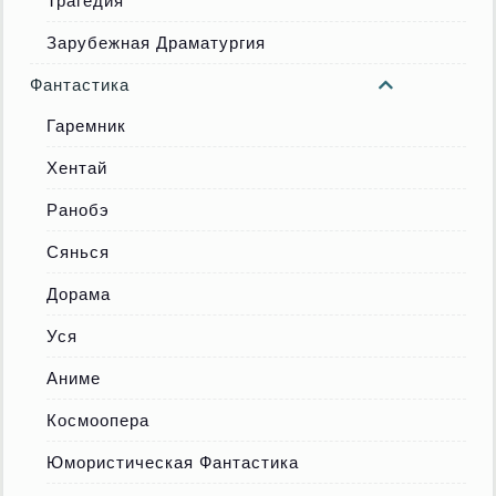
Трагедия
Зарубежная Драматургия
Фантастика
Гаремник
Хентай
Ранобэ
Сянься
Дорама
Уся
Аниме
Космоопера
Юмористическая Фантастика