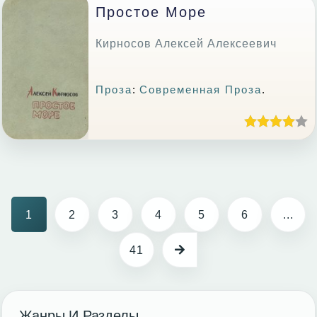
Простое Море
Кирносов Алексей Алексеевич
Проза
:
Современная Проза
.
1
2
3
4
5
6
...
41
Жанры И Разделы