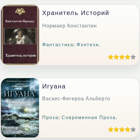
Хранитель Историй
Нормаер Константин
Фантастика
:
Фэнтези
.
Игуана
Васкес-Фигероа Альберто
Проза
:
Современная Проза
.