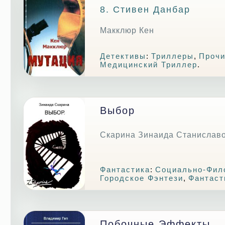
8. Стивен Данбар
Макклюр Кен
Детективы
:
Триллеры
,
Прочи
Медицинский Триллер
.
Выбор
Скарина Зинаида Станислав
Фантастика
:
Социально-Фил
Городское Фэнтези
,
Фантаст
Побочные Эффекты