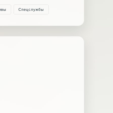
ивы
Спецслужбы