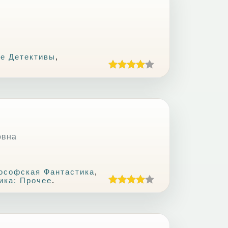
е Детективы
,
овна
ософская Фантастика
,
ика: Прочее
.