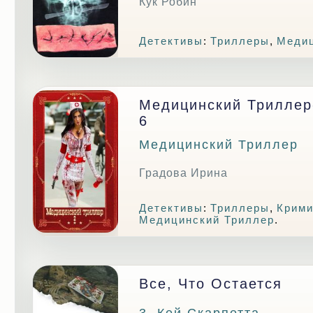
Кук Робин
Детективы
:
Триллеры
,
Медиц
Медицинский Триллер-
6
Медицинский Триллер
Градова Ирина
Детективы
:
Триллеры
,
Крими
Медицинский Триллер
.
Все, Что Остается
3. Кей Скарпетта