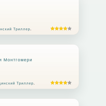
нский Триллер
.
ри Монтгомери
инский Триллер
.