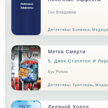
Геп Владимир
Детективы
:
Боевики
,
Медици
Метка Смерти
5. Джек Стэплтон И Ло
Кук Робин
Детективы
:
Триллеры
,
Медиц
Ледяной Холод