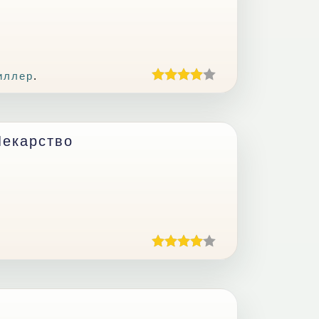
иллер
.
екарство