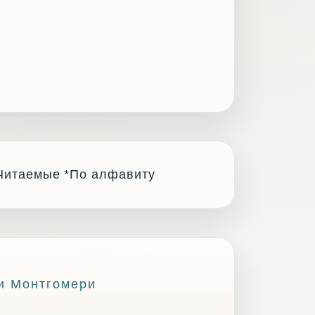
Читаемые
*По алфавиту
ри Монтгомери