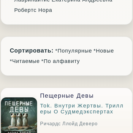
Робертс Нора
Сортировать:
*Популярные
*Новые
*Читаемые
*По алфавиту
Пещерные Девы
Tok. Внутри Жертвы. Трилл
Еры О Судмедэкспертах
Ричардс Ллойд Деверо