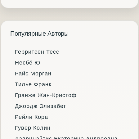
Популярные Авторы
Герритсен Тесс
Несбё Ю
Райс Морган
Тилье Франк
Гранже Жан-Кристоф
Джордж Элизабет
Рейли Кора
Гувер Колин
Лавринайтис Екатерина Андреевна