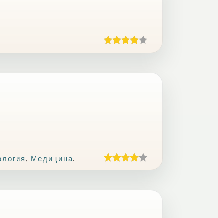
ч
ология
,
Медицина
.