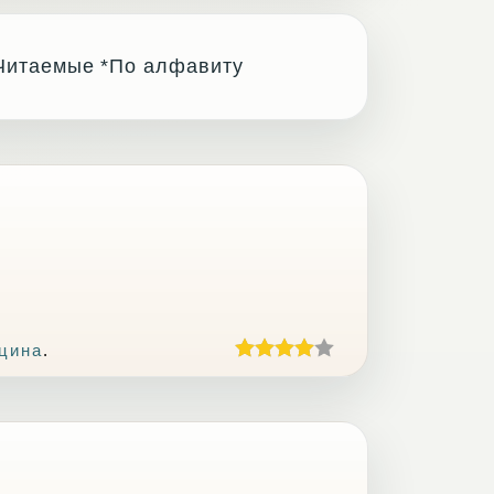
Читаемые
*По алфавиту
цина
.