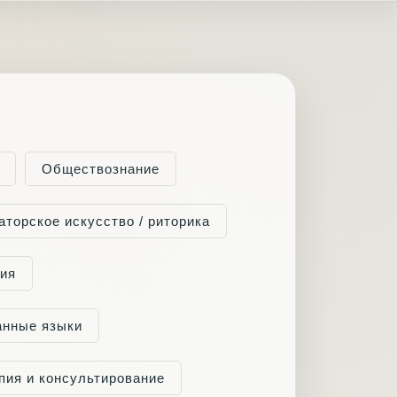
Обществознание
аторское искусство / риторика
гия
анные языки
пия и консультирование