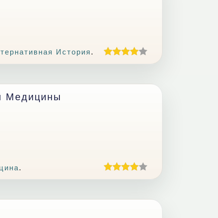
тернативная История
.
й Медицины
цина
.