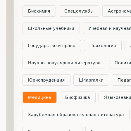
Биохимия
Cпецслужбы
Астроном
Школьные учебники
Учебная и научна
Государство и право
Психология
Научно-популярная литература
Полити
Юриспруденция
Шпаргалки
Педаг
Медицина
Биофизика
Языкознан
Зарубежная образовательная литература