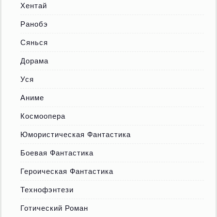
Хентай
Ранобэ
Сянься
Дорама
Уся
Аниме
Космоопера
Юмористическая Фантастика
Боевая Фантастика
Героическая Фантастика
Технофэнтези
Готический Роман