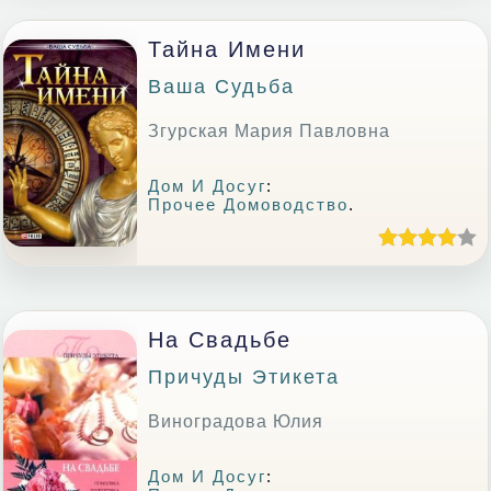
Тайна Имени
Ваша Судьба
Згурская Мария Павловна
Дом И Досуг
:
Прочее Домоводство
.
На Свадьбе
Причуды Этикета
Виноградова Юлия
Дом И Досуг
: