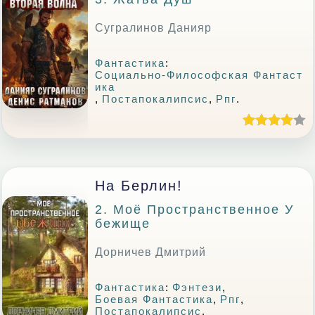
Сугралинов Данияр
Фантастика
:
Социально-Философская Фантаст
Ика
,
Постапокалипсис
,
Рпг
.
На Берлин!
2. Моё Пространственное У
Бежище
Дорничев Дмитрий
Фантастика
:
Фэнтези
,
Боевая Фантастика
,
Рпг
,
Постапокалипсис
.