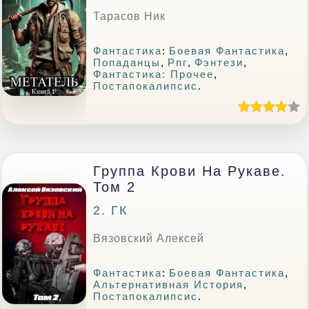
Тарасов Ник
Фантастика
:
Боевая Фантастика
,
Попаданцы
,
Рпг
,
Фэнтези
,
Фантастика: Прочее
,
Постапокалипсис
.
Группа Крови На Рукаве.
Том 2
2. ГК
Вязовский Алексей
Фантастика
:
Боевая Фантастика
,
Альтернативная История
,
Постапокалипсис
.