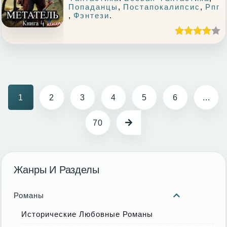
Попаданцы
,
Постапокалипсис
,
Рпг
,
Фэнтези
.
1
2
3
4
5
6
...
70
Жанры И Разделы
Романы
Исторические Любовные Романы