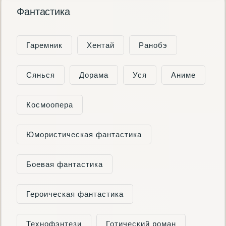
Фантастика
Гаремник
Хентай
Ранобэ
Сянься
Дорама
Уся
Аниме
Космоопера
Юмористическая фантастика
Боевая фантастика
Героическая фантастика
Технофэнтези
Готический роман