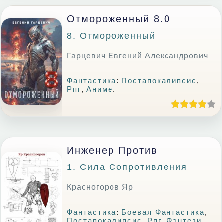
Отмороженный 8.0
8. Отмороженный
Гарцевич Евгений Александрович
Фантастика
:
Постапокалипсис
,
Рпг
,
Аниме
.
Инженер Против
1. Сила Сопротивления
Красногоров Яр
Фантастика
:
Боевая Фантастика
,
Постапокалипсис
,
Рпг
,
Фэнтези
.