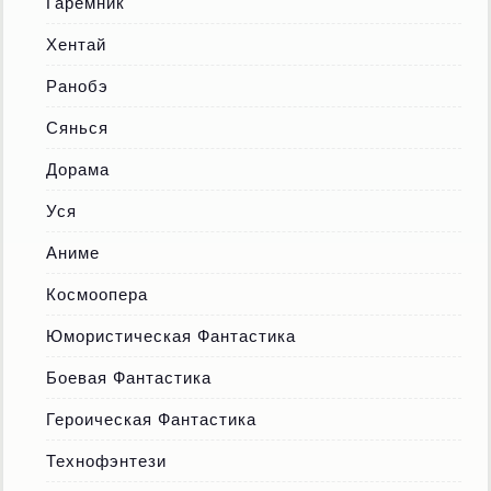
Гаремник
Хентай
Ранобэ
Сянься
Дорама
Уся
Аниме
Космоопера
Юмористическая Фантастика
Боевая Фантастика
Героическая Фантастика
Технофэнтези