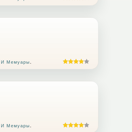
 И Мемуары
.
 И Мемуары
.