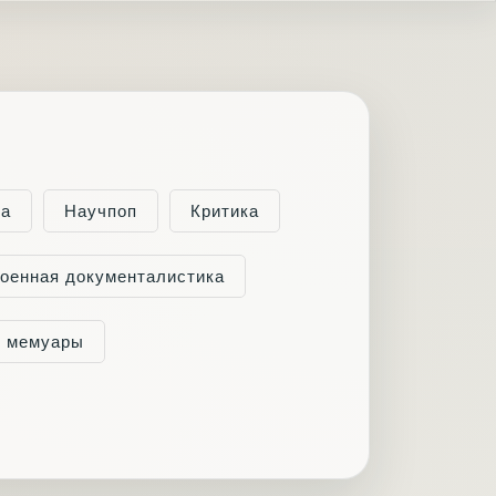
ка
Научпоп
Критика
оенная документалистика
и мемуары