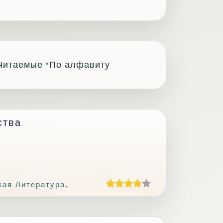
Читаемые
*По алфавиту
ства
кая Литература
.