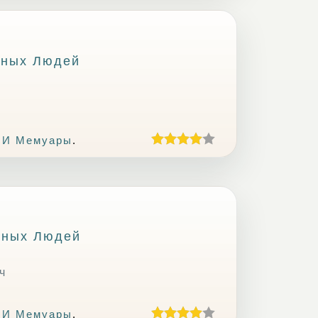
ьных Людей
 И Мемуары
.
ьных Людей
ч
 И Мемуары
.