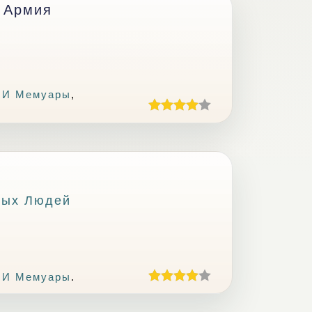
я Армия
 И Мемуары
,
ных Людей
 И Мемуары
.