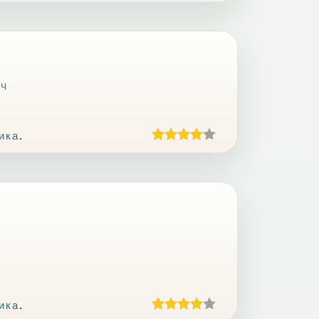
ич
ика
.
ика
.