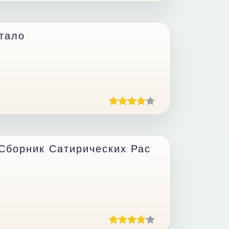
тало
Сборник Сатирических Рас