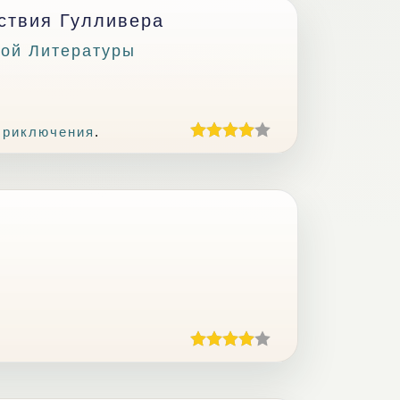
ствия Гулливера
ной Литературы
Приключения
.