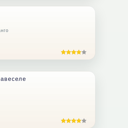
анго
Навеселе