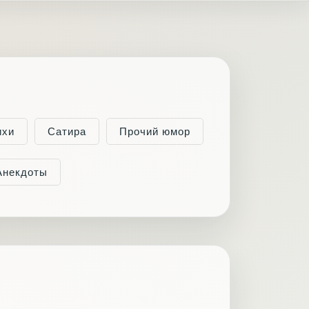
ихи
Сатира
Прочий юмор
Анекдоты