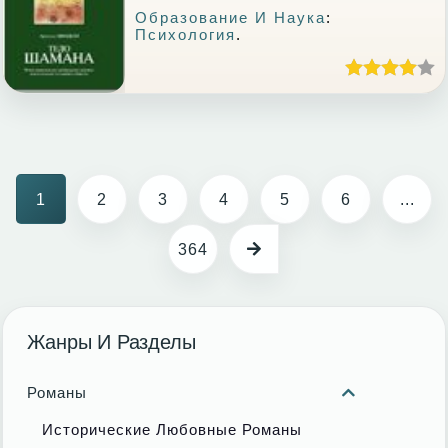
Образование И Наука
:
Психология
.
1
2
3
4
5
6
...
364
Жанры И Разделы
Романы
Исторические Любовные Романы