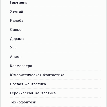
Гаремник
Хентай
Ранобэ
Сянься
Дорама
Уся
Аниме
Космоопера
Юмористическая Фантастика
Боевая Фантастика
Героическая Фантастика
Технофэнтези