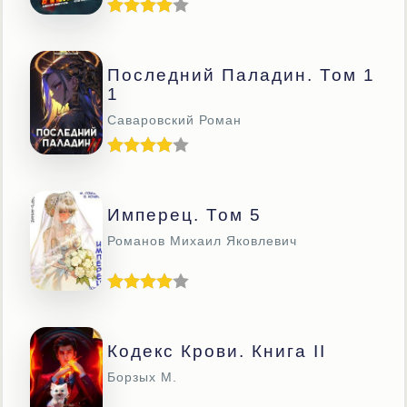
Последний Паладин. Том 1
1
Саваровский Роман
Имперец. Том 5
Романов Михаил Яковлевич
Кодекс Крови. Книга II
Борзых М.