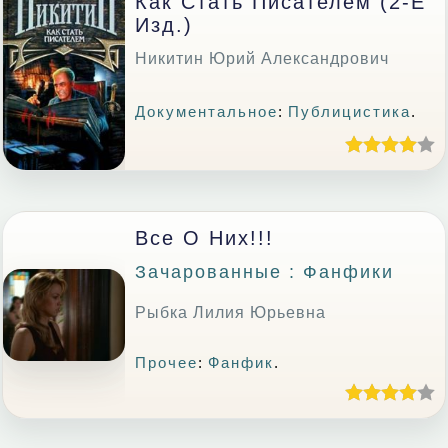
Как Стать Писателем (2-Е
Изд.)
Никитин Юрий Александрович
Документальное
:
Публицистика
.
Все О Них!!!
Зачарованные : Фанфики
Рыбка Лилия Юрьевна
Прочее
:
Фанфик
.