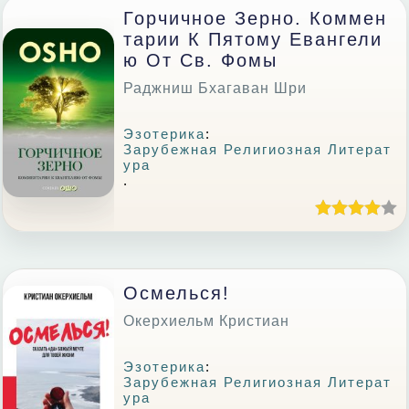
Горчичное Зерно. Коммен
Тарии К Пятому Евангели
Ю От Св. Фомы
Раджниш Бхагаван Шри
Эзотерика
:
Зарубежная Религиозная Литерат
Ура
.
Осмелься!
Окерхиельм Кристиан
Эзотерика
:
Зарубежная Религиозная Литерат
Ура