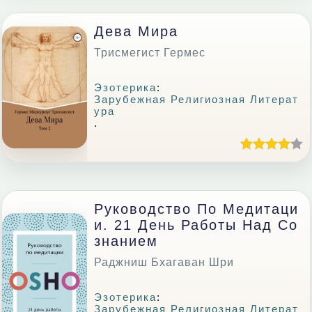
Дева Мира
Трисмегист Гермес
Эзотерика
:
Зарубежная Религиозная Литерат
Ура
.
Руководство По Медитаци
И. 21 День Работы Над Со
Знанием
Раджниш Бхагаван Шри
Эзотерика
:
Зарубежная Религиозная Литерат