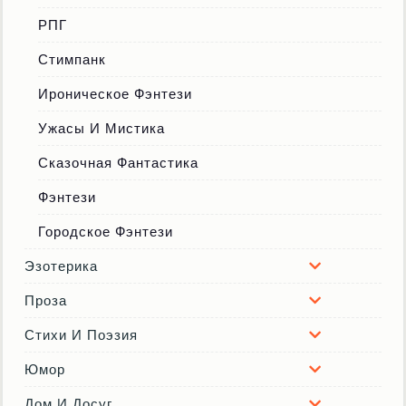
РПГ
Стимпанк
Ироническое Фэнтези
Ужасы И Мистика
Сказочная Фантастика
Фэнтези
Городское Фэнтези
Эзотерика
Проза
Стихи И Поэзия
Юмор
Дом И Досуг