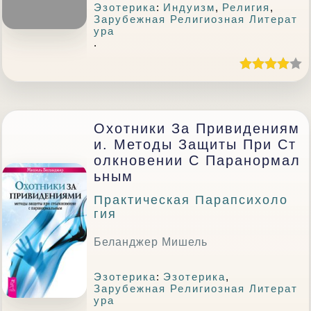
Эзотерика
:
Индуизм
,
Религия
,
Зарубежная Религиозная Литерат
Ура
.
Охотники За Привидениям
И. Методы Защиты При Ст
Олкновении С Паранормал
Ьным
Практическая Парапсихоло
Гия
Беланджер Мишель
Эзотерика
:
Эзотерика
,
Зарубежная Религиозная Литерат
Ура