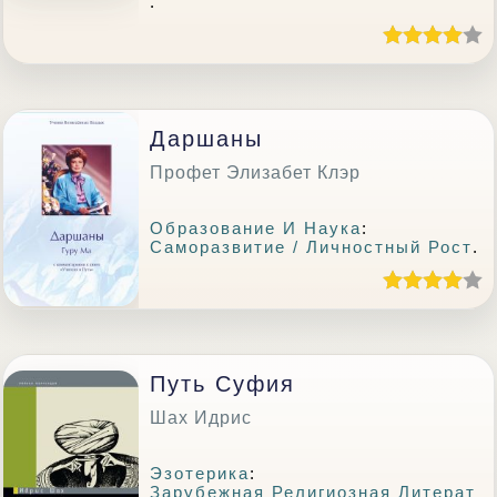
.
Даршаны
Профет Элизабет Клэр
Образование И Наука
:
Саморазвитие / Личностный Рост
.
Путь Суфия
Шах Идрис
Эзотерика
:
Зарубежная Религиозная Литерат