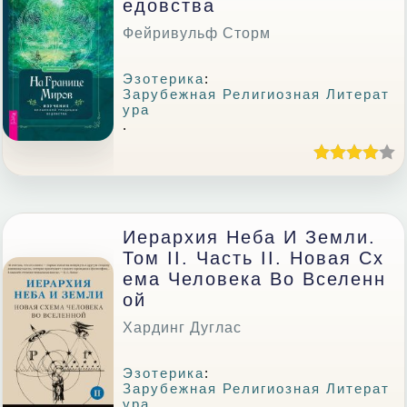
Едовства
Фейривульф Сторм
Эзотерика
:
Зарубежная Религиозная Литерат
Ура
.
Иерархия Неба И Земли.
Том II. Часть II. Новая Сх
Ема Человека Во Вселенн
Ой
Хардинг Дуглас
Эзотерика
:
Зарубежная Религиозная Литерат
Ура