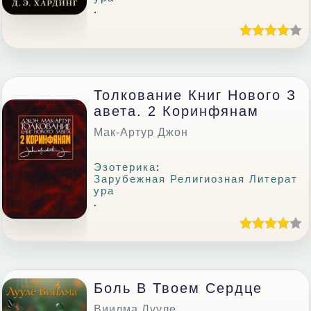
.
Толкование Книг Нового З
Авета. 2 Коринфянам
Мак-Артур Джон
Эзотерика
:
Зарубежная Религиозная Литерат
Ура
.
Боль В Твоем Сердце
Виилма Лууле