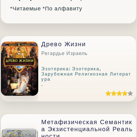
*Читаемые
*По алфавиту
Древо Жизни
Регардье Израель
Эзотерика
:
Эзотерика
,
Зарубежная Религиозная Литерат
Ура
.
Метафизическая Семантик
А Экзистенциальной Реаль
Ности