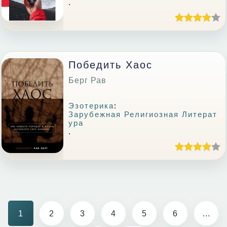
.
Победить Хаос
Берг Рав
Эзотерика
:
Зарубежная Религиозная Литерат
Ура
.
1
2
3
4
5
6
...