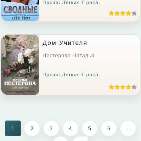
Проза
:
Легкая Проза
.
Дом Учителя
Нестерова Наталья
Проза
:
Легкая Проза
.
1
2
3
4
5
6
...