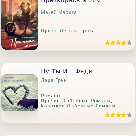
Притворись Моим
Макей Марика
Проза
:
Легкая Проза
.
Ну Ты И...Федя
Лара Грин
Романы
:
Прочие Любовные Романы
,
Короткие Любовные Романы
.