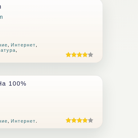
m
m
ние
,
Интернет
,
ратура
,
На 100%
ние
,
Интернет
.