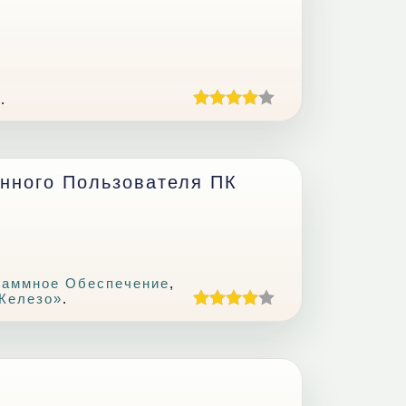
н
.
нного Пользователя ПК
раммное Обеспечение
,
железо»
.