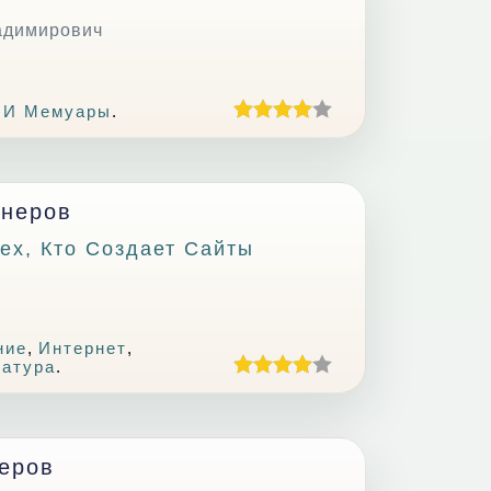
адимирович
 И Мемуары
.
йнеров
ех, Кто Создает Сайты
ние
,
Интернет
,
ратура
.
еров