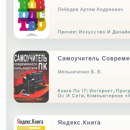
Лебедев Артём Андреевич
Прочее
:
Искусство И Дизай
Самоучитель Совреме
Мельниченко В. В.
Книги По IT
:
Интернет
,
Прог
Ос И Сети
,
Компьютерное «
Яндекс.Книга