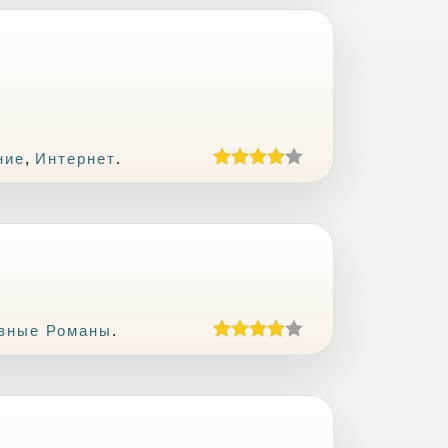
ние
,
Интернет
.
вные Романы
.