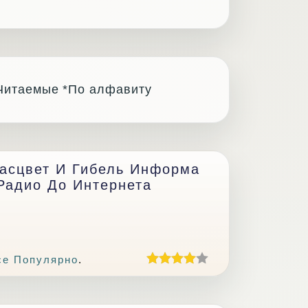
Читаемые
*По алфавиту
Расцвет И Гибель Информа
Радио До Интернета
се Популярно
.