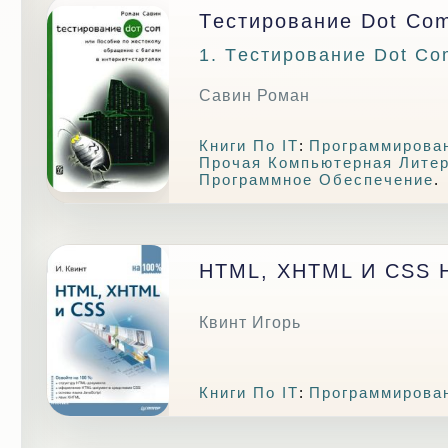
Tестирование Dot Co
1. Tестирование Dot Co
Савин Роман
Книги По IT
:
Программирова
Прочая Компьютерная Лите
Программное Обеспечение
.
HTML, XHTML И CSS 
Квинт Игорь
Книги По IT
:
Программирова