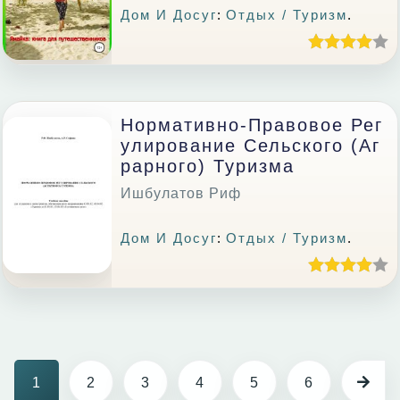
Дом И Досуг
:
Отдых / Туризм
.
Нормативно-Правовое Рег
Улирование Сельского (аг
Рарного) Туризма
Ишбулатов Риф
Дом И Досуг
:
Отдых / Туризм
.
1
2
3
4
5
6