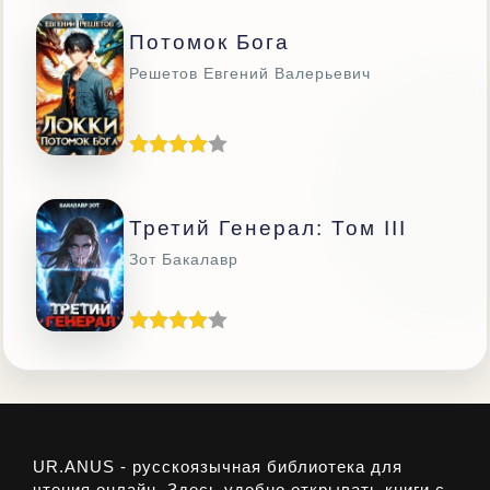
Потомок Бога
Решетов Евгений Валерьевич
Третий Генерал: Том III
Зот Бакалавр
UR.ANUS - русскоязычная библиотека для
чтения онлайн. Здесь удобно открывать книги с