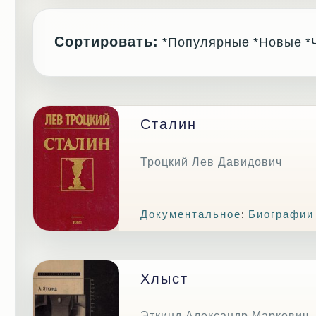
Сортировать:
*Популярные
*Новые
*
Сталин
Троцкий Лев Давидович
Документальное
:
Биографии
Хлыст
Эткинд Александр Маркович