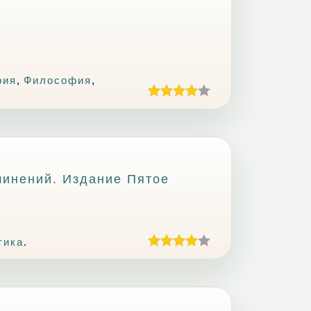
рия
,
Философия
,
чинений. Издание Пятое
тика
.