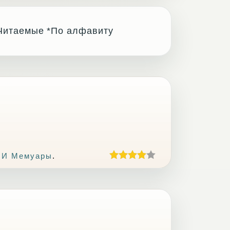
Читаемые
*По алфавиту
 И Мемуары
.