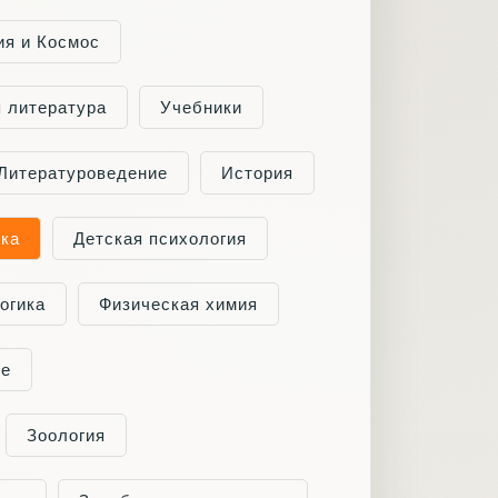
ия и Космос
я литература
Учебники
Литературоведение
История
ка
Детская психология
огика
Физическая химия
ие
Зоология