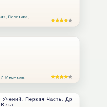
рия
,
Политика
,
 И Мемуары
.
 Учений. Первая Часть. Др
 Века