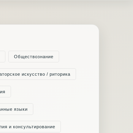
Обществознание
аторское искусство / риторика
гия
анные языки
пия и консультирование