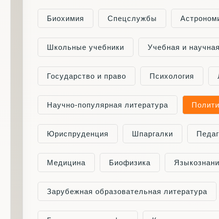
Биохимия
Cпецслужбы
Астроном
Школьные учебники
Учебная и научна
Государство и право
Психология
Научно-популярная литература
Полити
Юриспруденция
Шпаргалки
Педаг
Медицина
Биофизика
Языкознан
Зарубежная образовательная литература