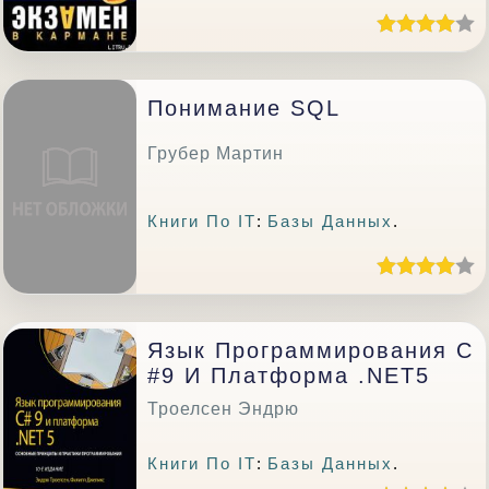
Понимание SQL
Грубер Мартин
Книги По IT
:
Базы Данных
.
Язык Программирования C
#9 И Платформа .NET5
Троелсен Эндрю
Книги По IT
:
Базы Данных
.