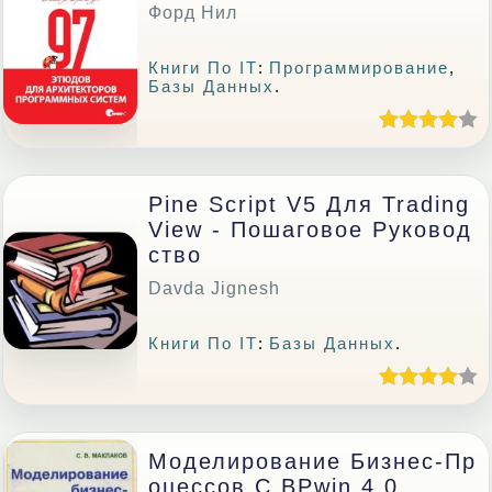
Форд Нил
Книги По IT
:
Программирование
,
Базы Данных
.
Pine Script V5 Для Trading
View - Пошаговое Руковод
Ство
Davda Jignesh
Книги По IT
:
Базы Данных
.
Моделирование Бизнес-Пр
Оцессов С BPwin 4.0