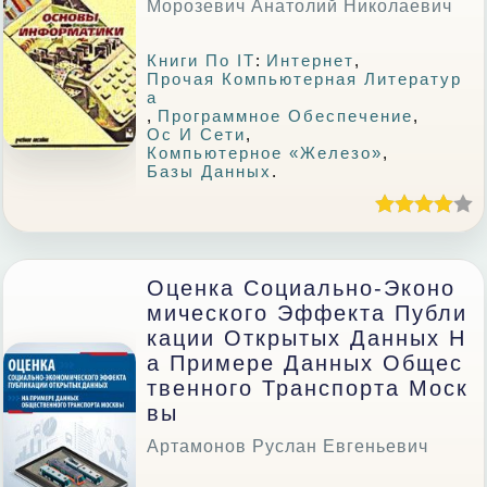
Морозевич Анатолий Николаевич
Книги По IT
:
Интернет
,
Прочая Компьютерная Литератур
А
,
Программное Обеспечение
,
Ос И Сети
,
Компьютерное «железо»
,
Базы Данных
.
Оценка Социально-Эконо
Мического Эффекта Публи
Кации Открытых Данных Н
А Примере Данных Общес
Твенного Транспорта Моск
Вы
Артамонов Руслан Евгеньевич