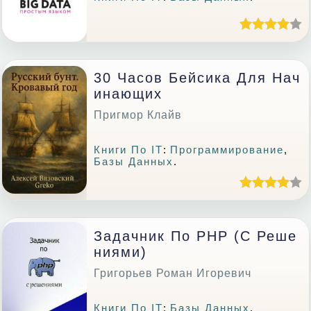
30 Часов Бейсика Для Нач
Инающих
Пригмор Клайв
Книги По IT
:
Программирование
,
Базы Данных
.
Задачник По PHP (с Реше
Ниями)
Григорьев Роман Игоревич
Книги По IT
:
Базы Данных
.