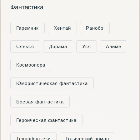
Фантастика
Гаремник
Хентай
Ранобэ
Сянься
Дорама
Уся
Аниме
Космоопера
Юмористическая фантастика
Боевая фантастика
Героическая фантастика
Технофэнтези
Готический роман