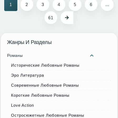
1
2
3
4
5
6
...
61
Жанры И Разделы
Романы
Исторические Любовные Романы
Эро Литература
Современные Любовные Романы
Короткие Любовные Романы
Love Action
Остросюжетные Любовные Романы