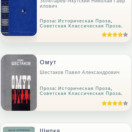
Золотарёв-Якутский Николай Гавр
илович
Проза
:
Историческая Проза
,
Советская Классическая Проза
.
Омут
Шестаков Павел Александрович
Проза
:
Историческая Проза
,
Советская Классическая Проза
.
Шипка