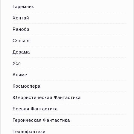
Гаремник
Хентай
Ранобэ
Сянься
Дорама
Уся
Аниме
Космоопера
Юмористическая Фантастика
Боевая Фантастика
Героическая Фантастика
Технофэнтези