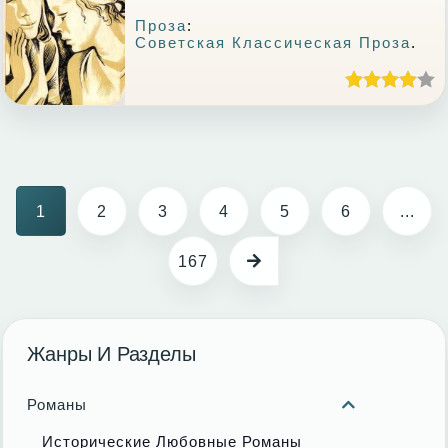
Проза
:
Советская Классическая Проза
.
1
2
3
4
5
6
...
167
Жанры И Разделы
Романы
Исторические Любовные Романы