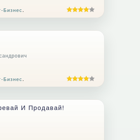
т-Бизнес
.
сандрович
т-Бизнес
.
ревай И Продавай!