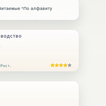
Читаемые
*По алфавиту
оводство
ч
 Рост
.