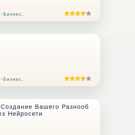
т-Бизнес
.
ч
т-Бизнес
.
 Создание Вашего Разнооб
ез Нейросети