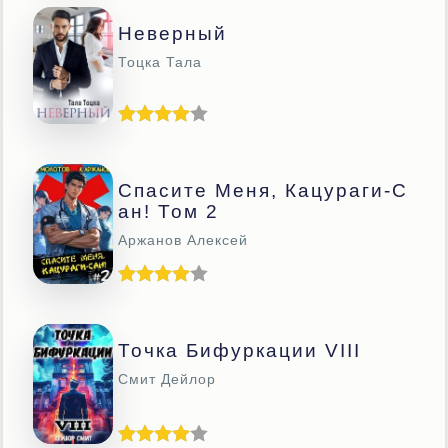
Неверный
Тоцка Тала
Спасите Меня, Кацураги-С
Ан! Том 2
Аржанов Алексей
Точка Бифуркации VIII
Смит Дейлор