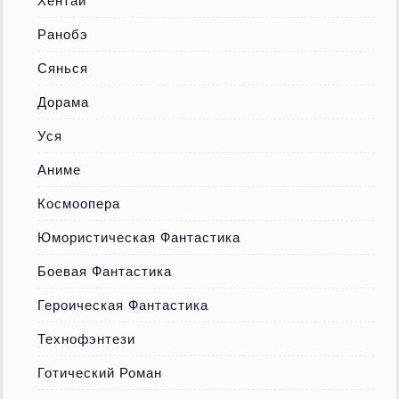
Хентай
Ранобэ
Сянься
Дорама
Уся
Аниме
Космоопера
Юмористическая Фантастика
Боевая Фантастика
Героическая Фантастика
Технофэнтези
Готический Роман