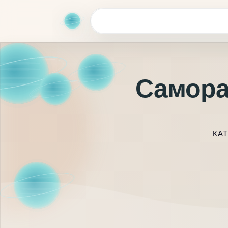
Самора
КА