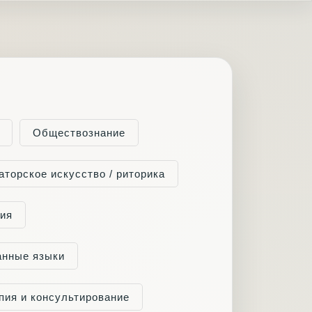
Обществознание
аторское искусство / риторика
гия
анные языки
пия и консультирование