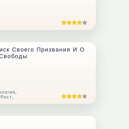
иск Своего Призвания И О
 Свободы
ология
,
 Рост
.