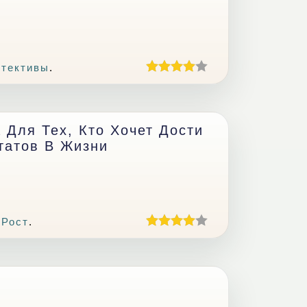
етективы
.
а Для Тех, Кто Хочет Дости
татов В Жизни
 Рост
.