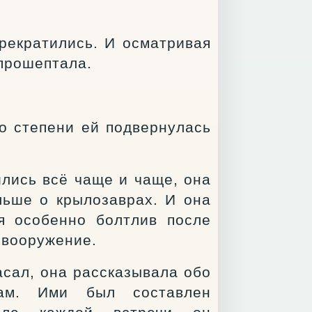
прекратились. И осматривая
 прошептала.
то степени ей подвернулась
ились всё чаще и чаще, она
льше о крылозаврах. И она
я особенно болтлив после
 вооружение.
асал, она рассказывала обо
кам. Ими был составлен