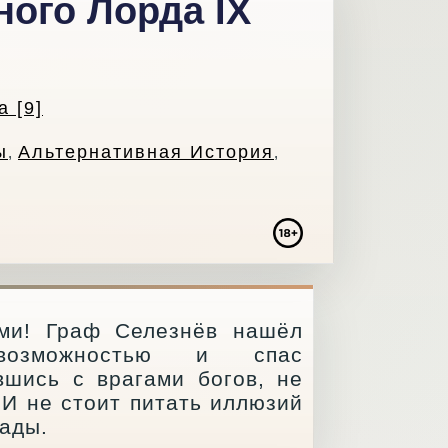
ного Лорда IX
 [9]
ы
Альтернативная История
,
,
ми! Граф Селезнёв нашёл
 возможностью и спас
вшись с врагами богов, не
. И не стоит питать иллюзий
ады.