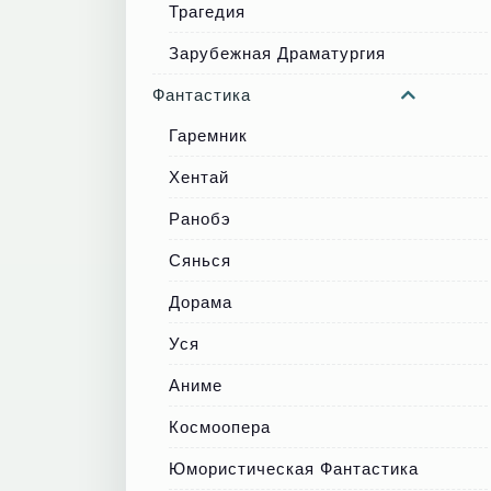
Трагедия
Зарубежная Драматургия
Фантастика
Гаремник
Хентай
Ранобэ
Сянься
Дорама
Уся
Аниме
Космоопера
Юмористическая Фантастика