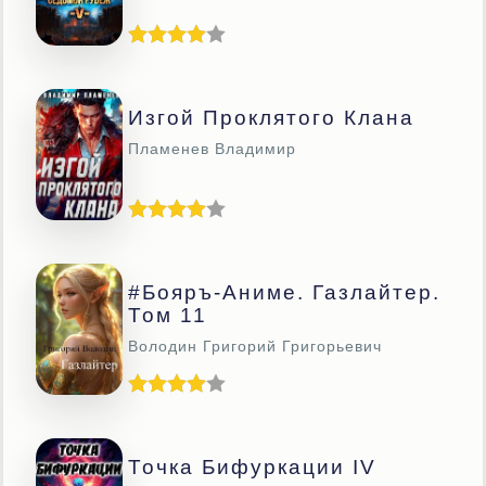
Изгой Проклятого Клана
Пламенев Владимир
#Бояръ-Аниме. Газлайтер.
Том 11
Володин Григорий Григорьевич
Точка Бифуркации IV