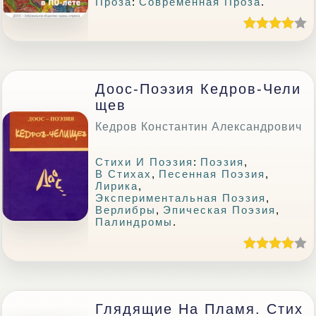
Проза
:
Современная Проза
.
Доос-Поэзия Кедров-Чели
Щев
Кедров Константин Александрович
Стихи И Поэзия
:
Поэзия
,
В Стихах
,
Песенная Поэзия
,
Лирика
,
Экспериментальная Поэзия
,
Верлибры
,
Эпическая Поэзия
,
Палиндромы
.
Глядящие На Пламя. Стих