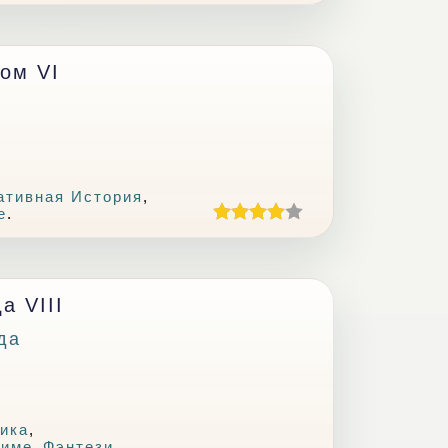
ом VI
ативная История
,
е
.
а VIII
да
ика
,
ниме
,
Фэнтези
,