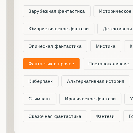
Зарубежная фантастика
Историческое
Юмористическое фэнтези
Детективная
Эпическая фантастика
Мистика
К
Фантастика: прочее
Постапокалипсис
Киберпанк
Альтернативная история
Стимпанк
Ироническое фэнтези
У
Сказочная фантастика
Фэнтези
Г