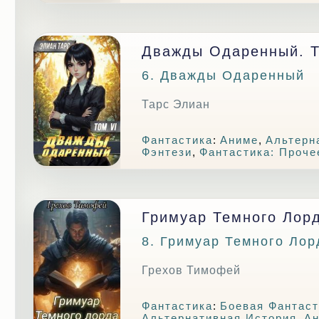
Дважды Одаренный. Т
6. Дважды Одаренный
Тарс Элиан
Фантастика
:
Аниме
,
Альтерн
Фэнтези
,
Фантастика: Проче
Гримуар Темного Лорд
8. Гримуар Темного Лор
Грехов Тимофей
Фантастика
:
Боевая Фантаст
Альтернативная История
,
А