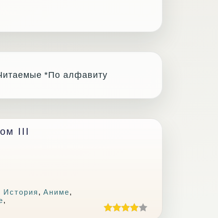
Читаемые
*По алфавиту
м III
 История
,
Аниме
,
е
,