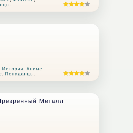
анцы
.
 История
,
Аниме
,
е
,
Попаданцы
.
 Презренный Металл