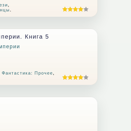
ези
,
анцы
.
перии. Книга 5
мперии
,
Фантастика: Прочее
,