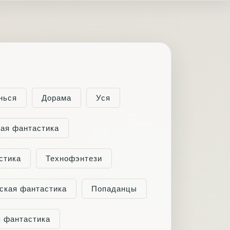
нься
Дорама
Уся
ая фантастика
стика
Технофэнтези
ская фантастика
Попаданцы
 фантастика