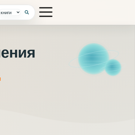
чения
Я