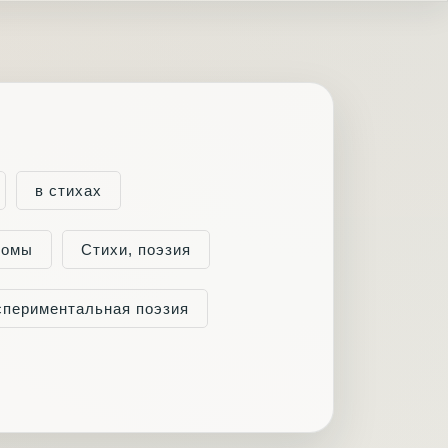
в стихах
ромы
Cтихи, поэзия
спериментальная поэзия