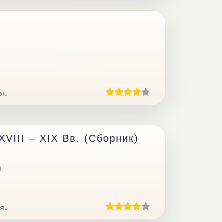
я
.
VIII – XIX Вв. (Сборник)
ч
я
.