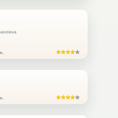
фановна
я
.
я
.