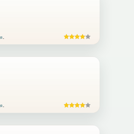
я
.
я
.