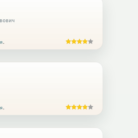
авович
я
.
я
.