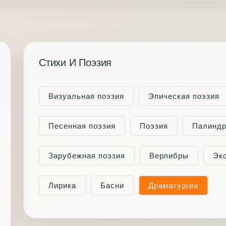
Стихи И Поэзия
Визуальная поэзия
Эпическая поэзия
Песенная поэзия
Поэзия
Палинд
Зарубежная поэзия
Верлибры
Эк
Лирика
Басни
Драматургия