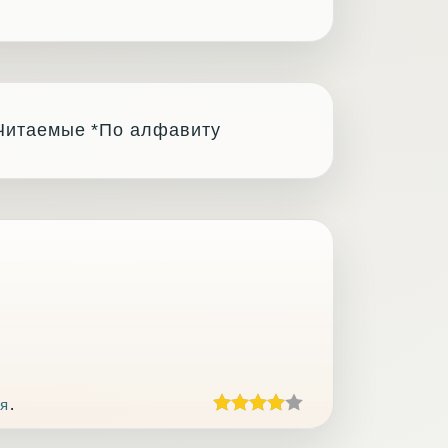
Читаемые
*По алфавиту
я
.