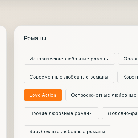
Романы
Исторические любовные романы
Эро л
Современные любовные романы
Корот
Love Action
Остросюжетные любовные
Прочие любовные романы
Любовно-фа
Зарубежные любовные романы