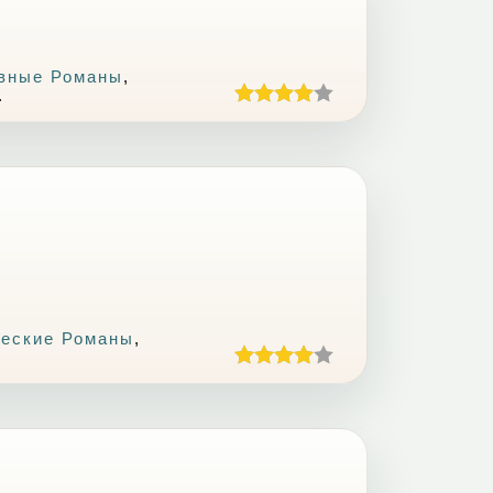
вные Романы
,
.
еские Романы
,