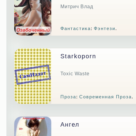
Митрич Влад
Фантастика
:
Фэнтези
.
Starkoporn
Toxic Waste
Проза
:
Современная Проза
.
Ангел