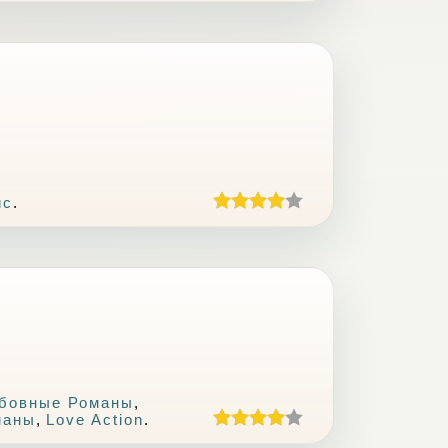
ис
.
бовные Романы
,
маны
,
Love Action
.