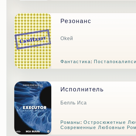
Резонанс
Okeй
Фантастика
:
Постапокалипс
Исполнитель
Белль Иса
Романы
:
Остросюжетные Лю
Современные Любовные Ро