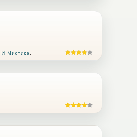
 И Мистика
.