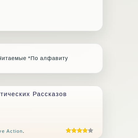
Читаемые
*По алфавиту
тических Рассказов
ve Action
.