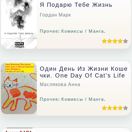
Я Подарю Тебе Жизнь
Гордан Марк
Прочее
:
Комиксы / Манга
.
Один День Из Жизни Коше
Чки. One Day Of Cat's Life
Маслякова Анна
Прочее
:
Комиксы / Манга
.