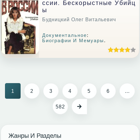
Ссии. Бескорыстные Убийц
Ы
Будницкий Олег Витальевич
Документальное
:
Биографии И Мемуары
.
1
2
3
4
5
6
...
582
Жанры И Разделы