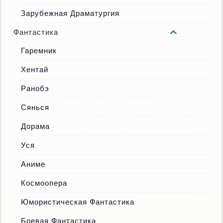
Зарубежная Драматургия
Фантастика
Гаремник
Хентай
Ранобэ
Сянься
Дорама
Уся
Аниме
Космоопера
Юмористическая Фантастика
Боевая Фантастика