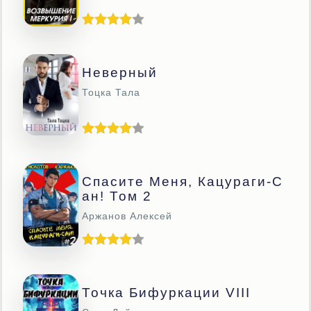
Неверный
Тоцка Тала
Спасите Меня, Кацураги-С
Ан! Том 2
Аржанов Алексей
Точка Бифуркации VIII