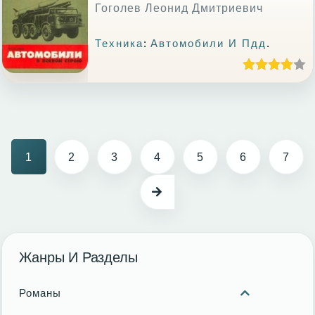
Гоголев Леонид Дмитриевич
Техника
:
Автомобили И Пдд
.
1
2
3
4
5
6
7
Жанры И Разделы
Романы