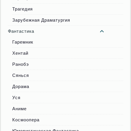
Трагедия
Зарубежная Драматургия
Фантастика
Гаремник
Хентай
Ранобэ
Сянься
Дорама
Уся
Аниме
Космоопера
Юмористическая Фантастика