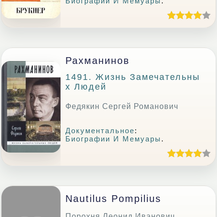
Биографии И Мемуары
.
Рахманинов
1491. Жизнь Замечательны
Х Людей
Федякин Сергей Романович
Документальное
:
Биографии И Мемуары
.
Nautilus Pompilius
Порохня Леонид Иванович