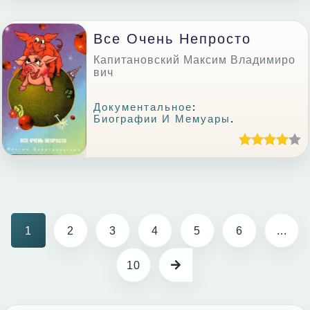
Все Очень Непросто
Капитановский Максим Владимиро
вич
Документальное
:
Биографии И Мемуары
.
1
2
3
4
5
6
...
10