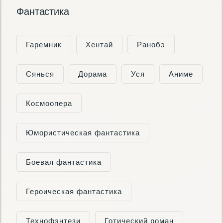
Фантастика
Гаремник
Хентай
Ранобэ
Сянься
Дорама
Уся
Аниме
Космоопера
Юмористическая фантастика
Боевая фантастика
Героическая фантастика
Технофэнтези
Готический роман