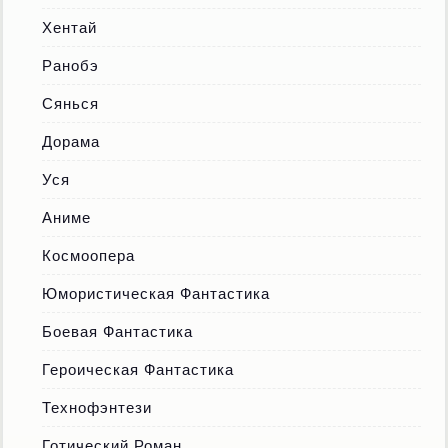
Хентай
Ранобэ
Сянься
Дорама
Уся
Аниме
Космоопера
Юмористическая Фантастика
Боевая Фантастика
Героическая Фантастика
Технофэнтези
Готический Роман