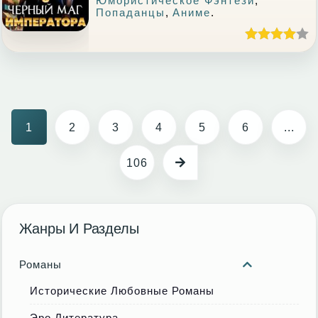
Юмористическое Фэнтези
,
Попаданцы
,
Аниме
.
1
2
3
4
5
6
...
106
Жанры И Разделы
Романы
Исторические Любовные Романы
Эро Литература