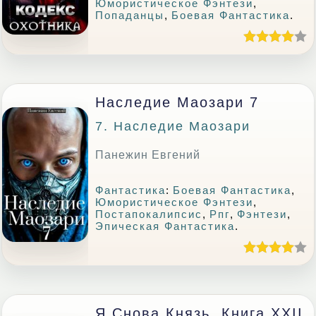
Юмористическое Фэнтези
,
Попаданцы
,
Боевая Фантастика
.
Наследие Маозари 7
7. Наследие Маозари
Панежин Евгений
Фантастика
:
Боевая Фантастика
,
Юмористическое Фэнтези
,
Постапокалипсис
,
Рпг
,
Фэнтези
,
Эпическая Фантастика
.
Я Снова Князь. Книга XXII