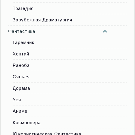
Трагедия
Зарубежная Драматургия
Фантастика
Гаремник
Хентай
Ранобэ
Сянься
Дорама
Уся
Аниме
Космоопера
Юмористическая Фантастика