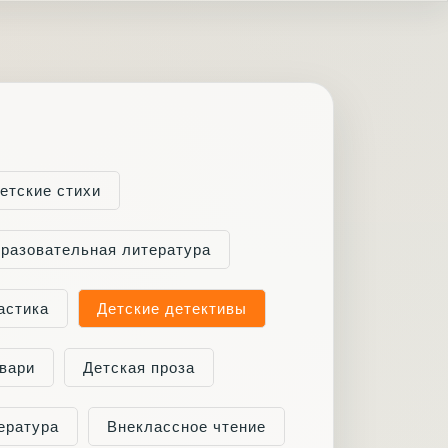
етские стихи
бразовательная литература
астика
Детские детективы
вари
Детская проза
ература
Внеклассное чтение