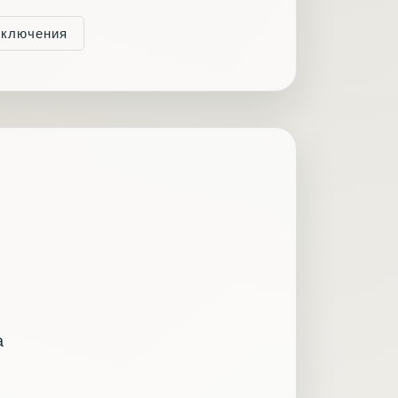
иключения
а