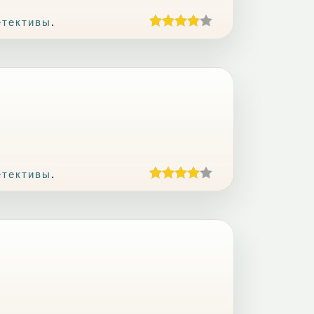
етективы
.
етективы
.