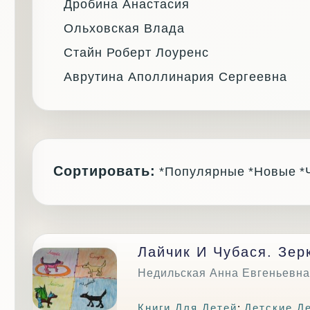
Дробина Анастасия
Ольховская Влада
Стайн Роберт Лоуренс
Аврутина Аполлинария Сергеевна
Сортировать:
*Популярные
*Новые
*
Лайчик И Чубася. Зер
Недильская Анна Евгеньевна
Книги Для Детей
:
Детские Д