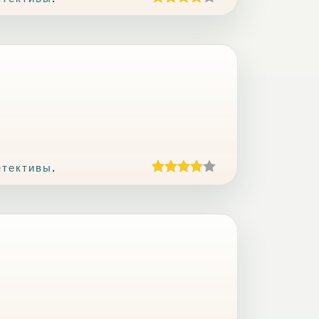
етективы
.