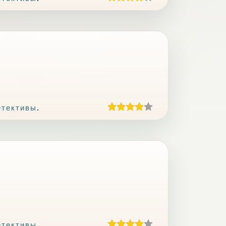
етективы
.
етективы
.