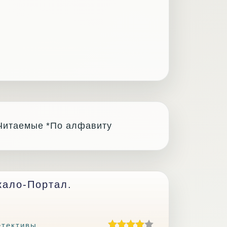
Читаемые
*По алфавиту
кало-Портал.
етективы
.