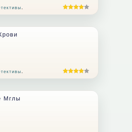
етективы
.
Крови
етективы
.
е Мглы