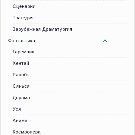
Сценарии
Трагедия
Зарубежная Драматургия
Фантастика
Гаремник
Хентай
Ранобэ
Сянься
Дорама
Уся
Аниме
Космоопера